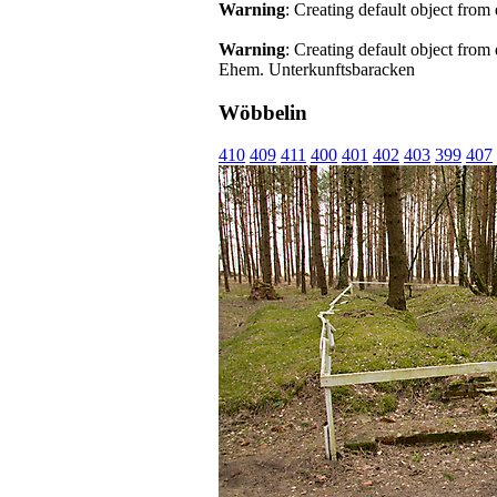
Warning
: Creating default object from
Warning
: Creating default object from
Ehem. Unterkunftsbaracken
Wöbbelin
410
409
411
400
401
402
403
399
407