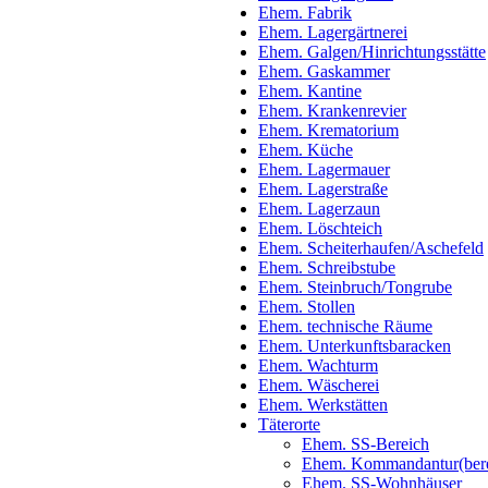
Ehem. Fabrik
Ehem. Lagergärtnerei
Ehem. Galgen/Hinrichtungsstätte
Ehem. Gaskammer
Ehem. Kantine
Ehem. Krankenrevier
Ehem. Krematorium
Ehem. Küche
Ehem. Lagermauer
Ehem. Lagerstraße
Ehem. Lagerzaun
Ehem. Löschteich
Ehem. Scheiterhaufen/Aschefeld
Ehem. Schreibstube
Ehem. Steinbruch/Tongrube
Ehem. Stollen
Ehem. technische Räume
Ehem. Unterkunftsbaracken
Ehem. Wachturm
Ehem. Wäscherei
Ehem. Werkstätten
Täterorte
Ehem. SS-Bereich
Ehem. Kommandantur(bere
Ehem. SS-Wohnhäuser