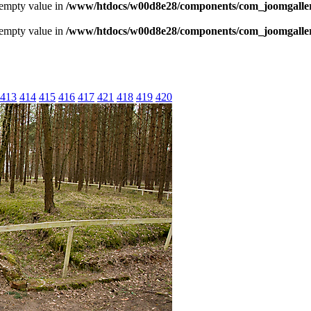
 empty value in
/www/htdocs/w00d8e28/components/com_joomgallery
 empty value in
/www/htdocs/w00d8e28/components/com_joomgallery
413
414
415
416
417
421
418
419
420