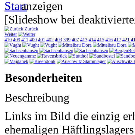
[Slideshow bei deaktivierte
Zurück
Weiter
410
409
411
400
401
402
403
399
407
413
414
415
416
417
421
4
Besonderheiten
Beschreibung
Links im Bild die einzig er
ehemaligen Häftlingslagers